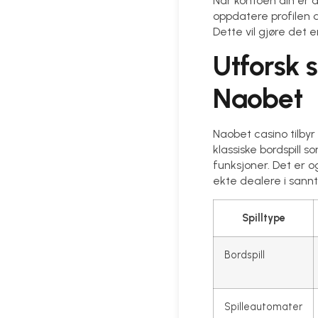
Når kontoen din er a
oppdatere profilen 
Dette vil gjøre det 
Utforsk s
Naobet
Naobet casino tilbyr
klassiske bordspill 
funksjoner. Det er og
ekte dealere i sannt
Spilltype
Bordspill
Spilleautomater