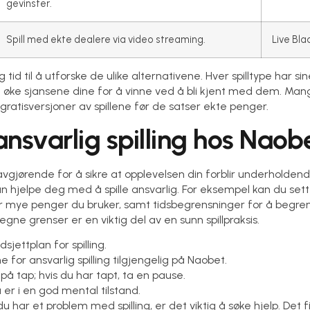
gevinster.
Spill med ekte dealere via video streaming.
Live Bla
g tid til å utforske de ulike alternativene. Hver spilltype har s
n øke sjansene dine for å vinne ved å bli kjent med dem. Mang
gratisversjoner av spillene før de satser ekte penger.
ansvarlig spilling hos Naob
r avgjørende for å sikre at opplevelsen din forblir underholdend
an hjelpe deg med å spille ansvarlig. For eksempel kan du se
vor mye penger du bruker, samt tidsbegrensninger for å begre
e egne grenser er en viktig del av en sunn spillpraksis.
sjettplan for spilling.
 for ansvarlig spilling tilgjengelig på Naobet.
på tap; hvis du har tapt, ta en pause.
u er i en god mental tilstand.
u har et problem med spilling, er det viktig å søke hjelp. Det