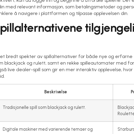
ktivert, kan du logge inn og begynne å utforske spillene. Det e
din med relevant informasjon, som betalingsmetoder og perso
enklere å navigere i plattformen og tilpasse opplevelsen din.
pillalternativene tilgjengel
 et bredt spekter av spillalternativer for både nye og erfarne s
som blackjack og rulett, samt en rekke spilleautomater med fo
så live dealer-spill som gir en mer interaktiv opplevelse, hvor
id.
Beskrivelse
P
Tradisjonelle spill som blackjack og rulett.
Blackja
Roulett
Digitale maskiner med varierende temaer og
Starbur