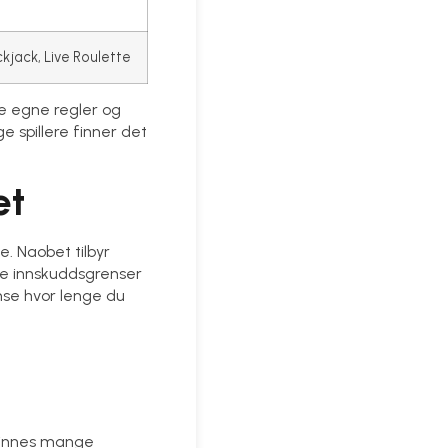
ckjack, Live Roulette
ine egne regler og
e spillere finner det
et
e. Naobet tilbyr
tte innskuddsgrenser
nse hvor lenge du
 finnes mange