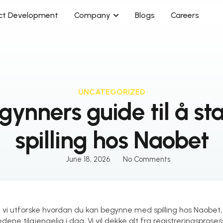
ct Development
Company
Blogs
Careers
UNCATEGORIZED
gynners guide til å st
spilling hos Naobet
June 18, 2026
No Comments
il vi utforske hvordan du kan begynne med spilling hos Naobet
dene tilgjengelig i dag. Vi vil dekke alt fra registreringsprosess