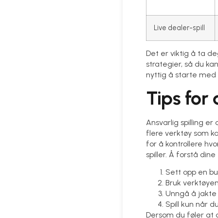
Live dealer-spill
Det er viktig å ta de
strategier, så du ka
nyttig å starte med 
Tips for 
Ansvarlig spilling e
flere verktøy som k
for å kontrollere h
spiller. Å forstå din
Sett opp en bud
Bruk verktøyene
Unngå å jakte 
Spill kun når d
Dersom du føler at d