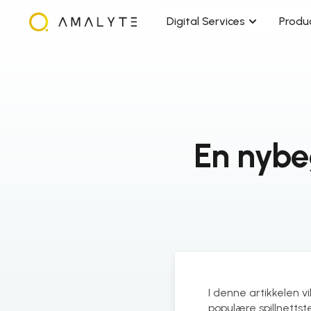
Digital Services
Produ
En nybe
I denne artikkelen v
populære spillnettste