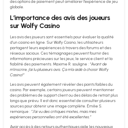
des options de paiement peut améliorer l’expérience de jeu
globale.
L’importance des avis des joueurs
sur Wolfy Casino
Les avis des joueurs sont essentiels pour évaluer la qualité
d’un casino en ligne. Sur Wolfy Casino, les utilisateurs
partagent leurs expériences à travers des forums et des
réseaux sociaux. Ces témoignages peuvent fournir des
informations précieuses sur les jeux, le service client et la
fiabilité des paiements. Maxime R. souligne :
“Avant de
m’inscrire, j’ai lu plusieurs avis. Ça m’a aidé à choisir Wolfy
Casino!”
Les avis peuvent également révéler des points faibles du
casino. Par exemple, certains joueurs peuvent mentionner
des problèmes de support client ou des délais de retrait plus
longs que prévu. Il est donc essentiel de consulter plusieurs
sources pour obtenir une image complète. Émilie S.
remarque :
“J’ai vu des critiques mixtes, mais mes
expériences personnelles ont été excellentes.”
Avoir accès à des retours authentiques aide les nouveaux