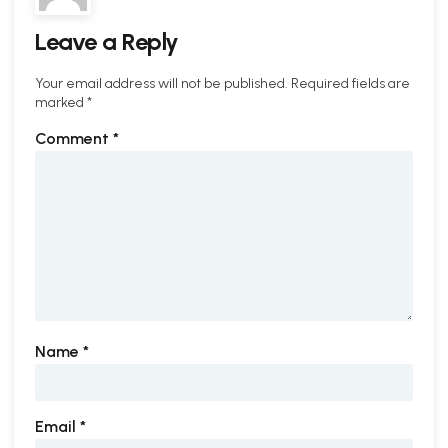
Leave a Reply
Your email address will not be published.
Required fields are
marked
*
Comment
*
Name
*
Email
*