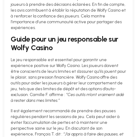
joueurs à prendre des décisions éclairées. En fin de compte,
les avis contribuent à établir la réputation de Wolfy Casino et
à renforcer la confiance des joueurs. Cela montre
l’importance d’une communauté active pour partager des
expériences.
Guide pour un jeu responsable sur
Wolfy Casino
Le jeu responsable est essentiel pour garantir une
expérience positive sur Wolfy Casino. Les joueurs doivent
être conscients de leurs limites et s’assurer qu’ils jouent pour
le plaisir, sans pression financière. Wolfy Casino offre des
outils pour aider les joueurs à gérer leur comportement de
jeu, tels que des limites de dépôt et des options d’auto-
exclusion. Camille F. affirme :
“Ces outils m’ont vraiment aidé
à rester dans mes limites.”
Il est également recommandé de prendre des pauses
régulières pendant les sessions de jeu. Cela peut aider à
éviter l’accumulation de pertes et à maintenir une
perspective saine sur le jeu. En discutant de son
expérience, François T. dit :
“J’ai appris à faire des pauses, et