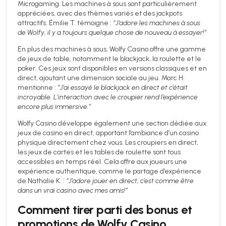
Microgaming. Les machines à sous sont particulièrement
appréciées, avec des thèmes variés et des jackpots
attractifs. Émilie T. témoigne :
“J’adore les machines à sous
de Wolfy, il y a toujours quelque chose de nouveau à essayer!”
En plus des machines à sous, Wolfy Casino offre une gamme
de jeux de table, notamment le blackjack, la roulette et le
poker. Ces jeux sont disponibles en versions classiques et en
direct, ajoutant une dimension sociale au jeu. Marc H.
mentionne :
“J’ai essayé le blackjack en direct et c’était
incroyable. L’interaction avec le croupier rend l’expérience
encore plus immersive.”
Wolfy Casino développe également une section dédiée aux
jeux de casino en direct, apportant l’ambiance d’un casino
physique directement chez vous. Les croupiers en direct,
les jeux de cartes et les tables de roulette sont tous
accessibles en temps réel. Cela offre aux joueurs une
expérience authentique, comme le partage d’expérience
de Nathalie K. :
“J’adore jouer en direct, c’est comme être
dans un vrai casino avec mes amis!”
Comment tirer parti des bonus et
promotions de Wolfy Casino