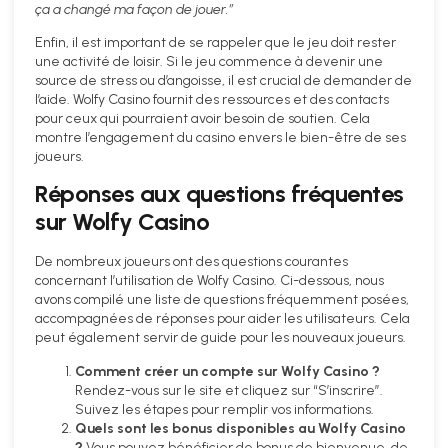
ça a changé ma façon de jouer.”
Enfin, il est important de se rappeler que le jeu doit rester
une activité de loisir. Si le jeu commence à devenir une
source de stress ou d’angoisse, il est crucial de demander de
l’aide. Wolfy Casino fournit des ressources et des contacts
pour ceux qui pourraient avoir besoin de soutien. Cela
montre l’engagement du casino envers le bien-être de ses
joueurs.
Réponses aux questions fréquentes
sur Wolfy Casino
De nombreux joueurs ont des questions courantes
concernant l’utilisation de Wolfy Casino. Ci-dessous, nous
avons compilé une liste de questions fréquemment posées,
accompagnées de réponses pour aider les utilisateurs. Cela
peut également servir de guide pour les nouveaux joueurs.
Comment créer un compte sur Wolfy Casino ?
Rendez-vous sur le site et cliquez sur “S’inscrire”.
Suivez les étapes pour remplir vos informations.
Quels sont les bonus disponibles au Wolfy Casino
?
Vous pouvez bénéficier de bonus de bienvenue, de