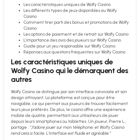
Les caractéristiques uniques de Wolfy Casino
Les différents types de jeux disponibles au Wolfy
Casino
Comment tirer parti des bonus et promotions de Wolfy
Casino
Les options de paiement et de retrait sur Wolfy Casino
L’importance des avis des joueurs sur Wolfy Casino
Guide pour un jeu responsable sur Wolfy Casino
Réponses aux questions fréquentes sur Wolfy Casino
Les caractéristiques uniques de
Wolfy Casino qui le démarquent des
autres
Wolfy Casino se distingue par son interface conviviale et son
design attrayant. La plateforme est conçue pour être
navigable, ce qui permet aux joueurs de trouver facilement
leurs jeux préférés. De plus, le casino offre une expérience
mobile de qualité, permettant aux utilisateurs de jouer
depuis leurs smartphones ou tablettes. Un joueur, Pierre L.,
partage :
“J’adore jouer sur mon téléphone, et Wolfy Casino
rend cela si facile. L’interface est fluide et agréable.”