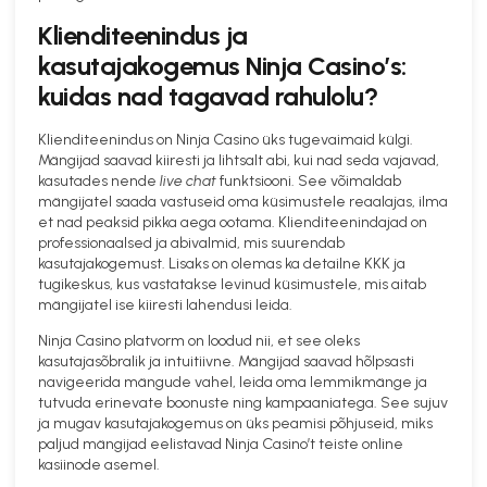
Klienditeenindus ja
kasutajakogemus Ninja Casino’s:
kuidas nad tagavad rahulolu?
Klienditeenindus on Ninja Casino üks tugevaimaid külgi.
Mängijad saavad kiiresti ja lihtsalt abi, kui nad seda vajavad,
kasutades nende
live chat
funktsiooni. See võimaldab
mängijatel saada vastuseid oma küsimustele reaalajas, ilma
et nad peaksid pikka aega ootama. Klienditeenindajad on
professionaalsed ja abivalmid, mis suurendab
kasutajakogemust. Lisaks on olemas ka detailne KKK ja
tugikeskus, kus vastatakse levinud küsimustele, mis aitab
mängijatel ise kiiresti lahendusi leida.
Ninja Casino platvorm on loodud nii, et see oleks
kasutajasõbralik ja intuitiivne. Mängijad saavad hõlpsasti
navigeerida mängude vahel, leida oma lemmikmänge ja
tutvuda erinevate boonuste ning kampaaniatega. See sujuv
ja mugav kasutajakogemus on üks peamisi põhjuseid, miks
paljud mängijad eelistavad Ninja Casino’t teiste online
kasiinode asemel.