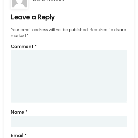
Leave a Reply
Your email address will not be published.
Required fields are
marked
*
Comment
*
Name
*
Email
*