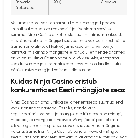
Pankade
20 €
1-5 päeva
ülekanded
Väljamakseprotsess on samuti lihtne: mängijad peavad
lihtsalt valima sobiva makseviisi ja sisestama soovitud
summa. Ninja Casino ei kehtesta suuri miinimummakseid,
mis tähendab, et mängijad saavad oma võidud kiiresti kätte.
Samuti on oluline, et kõik väljamaksed on turvalised ja
kaitstud, mis annab mängijatele rahuolu, et nende andmed
on kaitstud. Ninja Casino on teinud kõik selleks, et tagada
usaldusväärne ja kiire makseprotsess, mis on kindlasti üks
põhjus, miks mängijad valivad selle kasiino.
Kuidas Ninja Casino eristub
konkurentidest Eesti mängijate seas
Ninja Casino on oma unikaalse lähenemisega suutnud end
konkurentidest eristada. Esiteks, nende kiire
registreerimisprotsess ja mängudele kiire pääs on midagi,
mida paljud mängijad hindavad. Mängijad ei pea läbima
pikka registreerimisprotsessi, vaid saavad kohe mängima
hakata. Samuti on Ninja Casino’s palju erinevaid mänge,
sealhulgas populaarseid slotikaid ja lauamänge, mis pakuvad