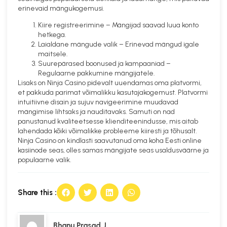
erinevaid mängukogemusi.
Kiire registreerimine – Mängijad saavad luua konto
hetkega.
Laialdane mängude valik – Erinevad mängud igale
maitsele.
Suurepärased boonused ja kampaaniad –
Regulaarne pakkumine mängijatele.
Lisaks on Ninja Casino pidevalt uuendamas oma platvormi,
et pakkuda parimat võimalikku kasutajakogemust. Platvormi
intuitiivne disain ja sujuv navigeerimine muudavad
mängimise lihtsaks ja nauditavaks. Samuti on nad
panustanud kvaliteetsesse klienditeenindusse, mis aitab
lahendada kõiki võimalikke probleeme kiiresti ja tõhusalt.
Ninja Casino on kindlasti saavutanud oma koha Eesti online
kasiinode seas, olles samas mängijate seas usaldusväärne ja
populaarne valik.
Share this :
Bhanu Prasad J