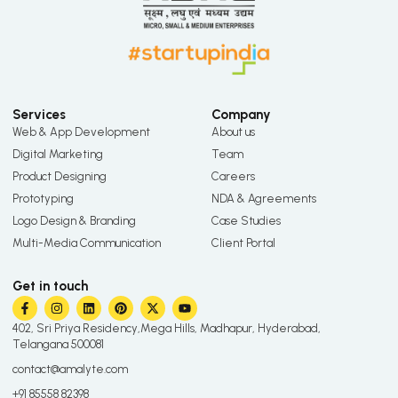
Services
Company
Web & App Development
About us
Digital Marketing
Team
Product Designing
Careers
Prototyping
NDA & Agreements
Logo Design & Branding
Case Studies
Multi-Media Communication
Client Portal
Get in touch
402, Sri Priya Residency,Mega Hills, Madhapur, Hyderabad,
Telangana 500081
contact@amalyte.com
+91 85558 82398