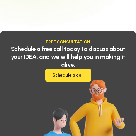
FREE CONSULTATION
Schedule a free call today to discuss about
your IDEA, and we will help you in making it
alive.
Schedule a call